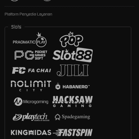
Platform Penyedia Layanan
Slots