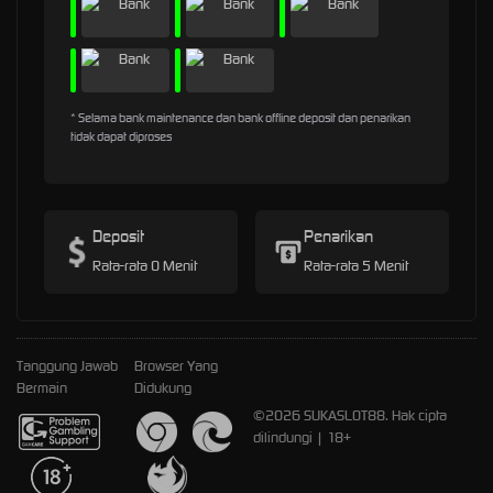
* Selama bank maintenance dan bank offline deposit dan penarikan
tidak dapat diproses
Deposit
Penarikan
Rata-rata 0 Menit
Rata-rata 5 Menit
Tanggung Jawab
Browser Yang
Bermain
Didukung
©2026 SUKASLOT88. Hak cipta
dilindungi | 18+