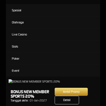
Spesial
Olahraga
Live Casino
Slots
Poker
Event
BONUS NEW MEMBER
Ambil Promo
SPORTS 20%
Detail
Tanggal akhir:
01-Jan-2027