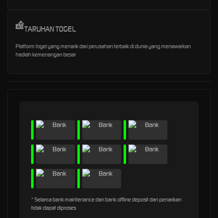
TARUHAN TOGEL
Platform togel yang menarik dari perusahan terbaik di dunia yang menawarkan
hadiah kemenangan besar
* Selama bank maintenance dan bank offline deposit dan penarikan
tidak dapat diproses