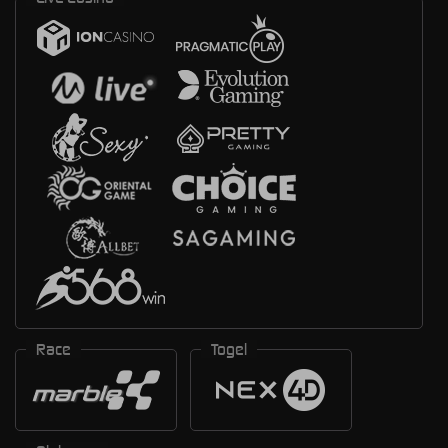
Race
Togel