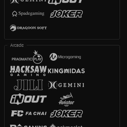
Arcade