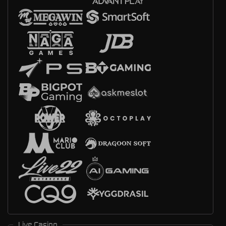
Live Casino