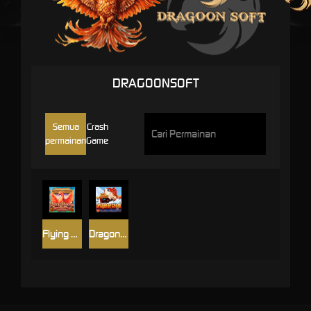
DRAGOONSOFT
Semua
Crash
permainan
Game
Flying Phoenix
Dragon or Crash