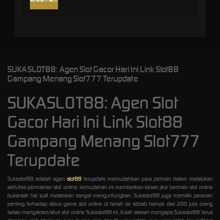
SUKASLOT88: Agen Slot Gacor Hari Ini Link Slot88
Gampang Menang Slot777 Terupdate
SUKASLOT88: Agen Slot
Gacor Hari Ini Link Slot88
Gampang Menang Slot777
Terupdate
Sukaslot88 adalah agen
slot88
terupdate memudahkan para pemain dalam melalukan
aktivitas permainan slot online, kemudahan ini memberikan kesan jika bermain slot online
bukanlah hal sulit melainkan sangat menguntungkan. Sukaslot88 juga memiliki peranan
penting terhadap siklus game slot online di tanah air sebab hampir dari 200 juta orang
selalu mengakses situs slot online Sukaslot88 ini, itulah alasan mengapa Sukaslot88 terus