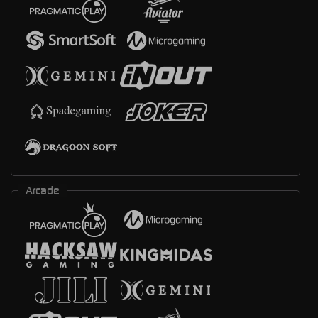
Arcade