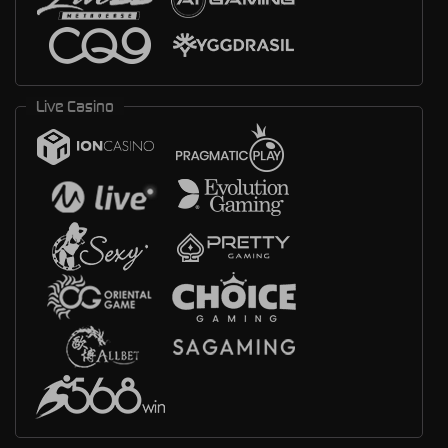
Live Casino