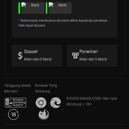
* Selama bank maintenance dan bank offline deposit dan penarikan
tidak dapat diproses
Deposit
Penarikan
Rata-rata 0 Menit
Rata-rata 5 Menit
Tanggung Jawab
Browser Yang
Bermain
Didukung
©2026 SUKASLOT88. Hak cipta
dilindungi | 18+