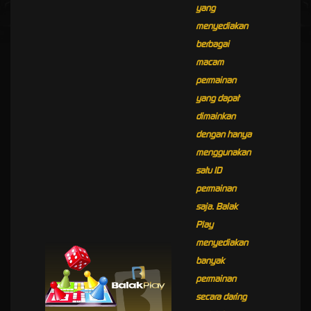
yang
menyediakan
berbagai
macam
permainan
yang dapat
dimainkan
dengan hanya
menggunakan
satu ID
permainan
saja. Balak
Play
menyediakan
banyak
permainan
secara daring