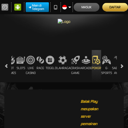
Main di
MASUK
DAFTAR
Telegram
HOT
SLOTS
LIVE
RACE
TOGEL
OLAHRAGA
CRASH
ARCADE
POKER
E-
SABUNG
PR
GAMES
CASINO
GAME
SPORTS
AYAM
Balak Play
merupakan
server
permainan