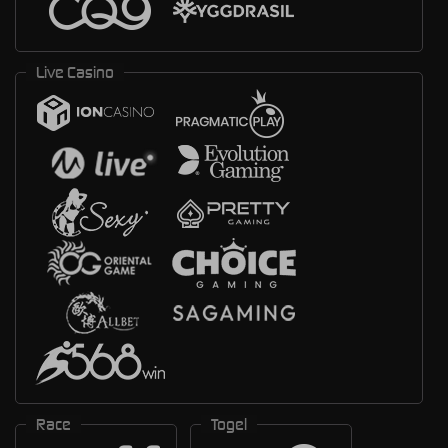
Live Casino
Race
Togel