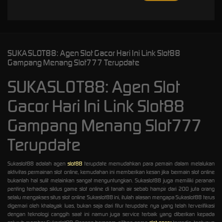
SUKASLOT88: Agen Slot Gacor Hari Ini Link Slot88
Gampang Menang Slot777 Terupdate
SUKASLOT88: Agen Slot
Gacor Hari Ini Link Slot88
Gampang Menang Slot777
Terupdate
Sukaslot88 adalah agen
slot88
terupdate memudahkan para pemain dalam melalukan
aktivitas permainan slot online, kemudahan ini memberikan kesan jika bermain slot online
bukanlah hal sulit melainkan sangat menguntungkan. Sukaslot88 juga memiliki peranan
penting terhadap siklus game slot online di tanah air sebab hampir dari 200 juta orang
selalu mengakses situs slot online Sukaslot88 ini, itulah alasan mengapa Sukaslot88 terus
digemari oleh khalayak luas, bukan saja dari fitur terupdate nya yang telah terverifikasi
dengan teknologi canggih saat ini namun juga service terbaik yang diberikan kepada