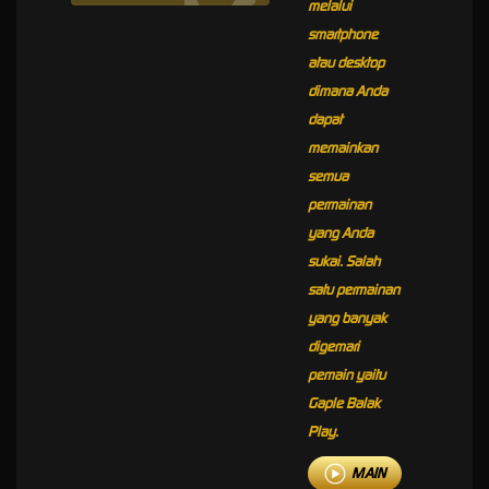
melalui
smartphone
atau desktop
dimana Anda
dapat
memainkan
semua
permainan
yang Anda
sukai. Salah
satu permainan
yang banyak
digemari
pemain yaitu
Gaple Balak
Play.
MAIN