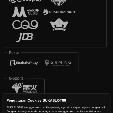
Poker
E-Sports
Pengaturan Cookies SUKASLOT88
Sabung Ayam
SUKASLOT88 menggunakan cookies penting agar situs dapat berjalan dengan baik.
Dengan persetujuan Anda, kami juga dapat menggunakan cookies analitik untuk