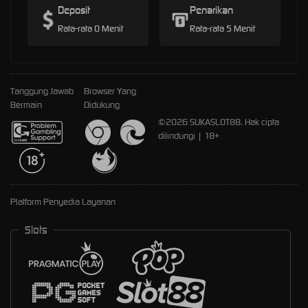
Deposit
Penarikan
Rata-rata 0 Menit
Rata-rata 5 Menit
Tanggung Jawab
Browser Yang
Bermain
Didukung
©2026 SUKASLOT88. Hak cipta
dilindungi | 18+
Platform Penyedia Layanan
Slots