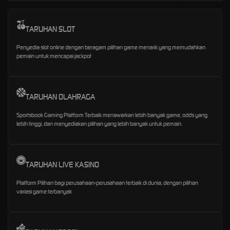
TARUHAN SLOT
Penyedia slot online dengan beragam pilihan game menarik yang memudahkan
pemain untuk mencapai jackpot
TARUHAN OLAHRAGA
Sportsbook Gaming Platform Terbaik menawarkan lebih banyak game, odds yang
lebih tinggi, dan menyediakan pilihan yang lebih banyak untuk pemain.
TARUHAN LIVE KASINO
Platform Pilihan bagi perusahaan-perusahaan terbaik di dunia, dengan pilihan
variasi game terbanyak