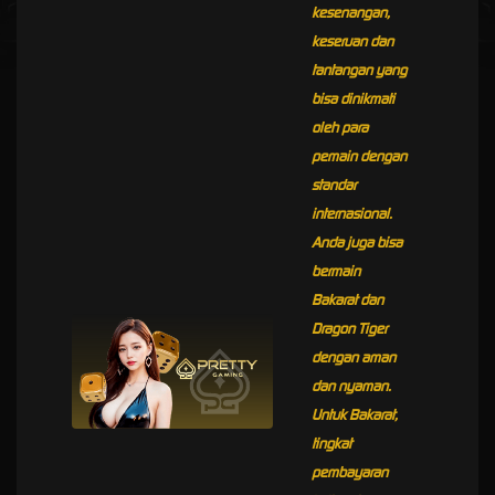
kesenangan,
keseruan dan
tantangan yang
bisa dinikmati
oleh para
pemain dengan
standar
internasional.
Anda juga bisa
bermain
Bakarat dan
Dragon Tiger
dengan aman
dan nyaman.
Untuk Bakarat,
tingkat
pembayaran