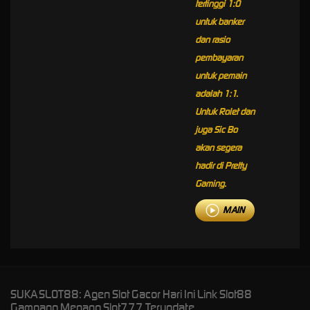
tertinggi 1:0
untuk banker
dan rasio
pembayaran
untuk pemain
adalah 1:1.
Untuk Rolet dan
juga Sic Bo
akan segera
hadir di Pretty
Gaming.
MAIN
SUKASLOT88: Agen Slot Gacor Hari Ini Link Slot88
Gampang Menang Slot777 Terupdate