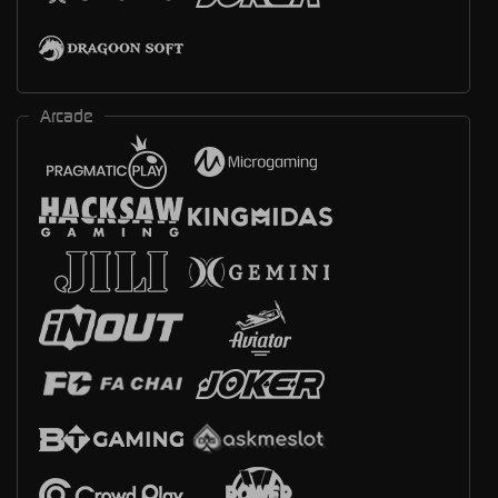
Arcade