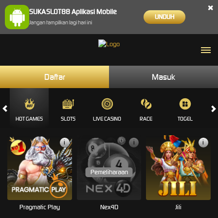
×
SUKASLOT88 Aplikasi Mobile
UNDUH
Jangan tampilkan lagi hari ini
Daftar
Masuk
HOT GAMES
SLOTS
LIVE CASINO
RACE
TOGEL
OL
i
i
i
Pragmatic Play
Nex4D
Jili