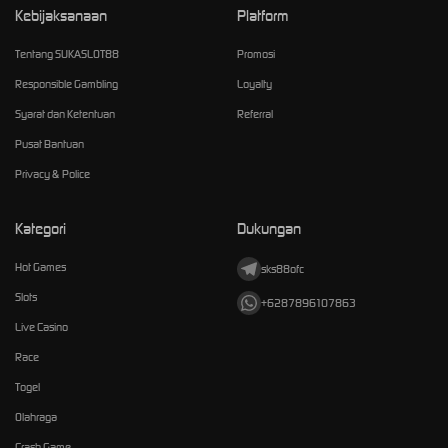
Kebijaksanaan
Platform
Tentang SUKASLOT88
Promosi
Responsible Gambling
Loyalty
Syarat dan Ketentuan
Referral
Pusat Bantuan
Privacy & Police
Kategori
Dukungan
Hot Games
sks88ofc
Slots
+6287896107863
Live Casino
Race
Togel
Olahraga
Crash Game